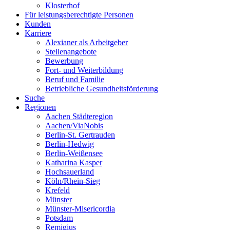
Klosterhof
Für leistungsberechtigte Personen
Kunden
Karriere
Alexianer als Arbeitgeber
Stellenangebote
Bewerbung
Fort- und Weiterbildung
Beruf und Familie
Betriebliche Gesundheitsförderung
Suche
Regionen
Aachen Städteregion
Aachen/ViaNobis
Berlin-St. Gertrauden
Berlin-Hedwig
Berlin-Weißensee
Katharina Kasper
Hochsauerland
Köln/Rhein-Sieg
Krefeld
Münster
Münster-Misericordia
Potsdam
Remigius