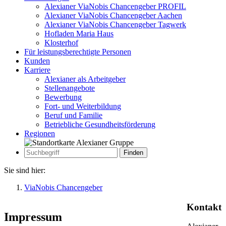
Alexianer ViaNobis Chancengeber PROFIL
Alexianer ViaNobis Chancengeber Aachen
Alexianer ViaNobis Chancengeber Tagwerk
Hofladen Maria Haus
Klosterhof
Für leistungsberechtigte Personen
Kunden
Karriere
Alexianer als Arbeitgeber
Stellenangebote
Bewerbung
Fort- und Weiterbildung
Beruf und Familie
Betriebliche Gesundheitsförderung
Regionen
Zur
Suche
Suche
Sie sind hier:
ViaNobis Chancengeber
Kontakt
Impressum