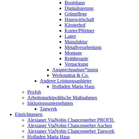
Bootshaus
Digitalisierung
Grünpflege
Hauswirtschaft
Klosterhof
Kurier/Pförtner
Lager
Manufaktur
Metallverarbeitung
Montage
Reittherapie
Verpackung
Ansprechpartner*innen
Werkstattrat & Co.
Anderer Leistungsanbieter
Hofladen Maria Haus
ProJob
Arbeitsmarktpolitische Maßnahmen
Inklusionsunternehmen
Tagwerk
Einrichtungen
Alexianer ViaNobis Chancengeber PROFIL
Alexianer ViaNobis Chancengeber Aachen
Alexianer ViaNobis Chancengeber Tagwerk
Hofladen Maria Haus