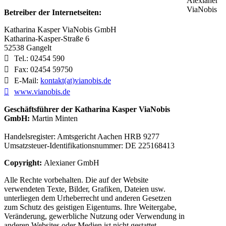
Alexianer
ViaNobis
Betreiber der Internetseiten:
Katharina Kasper ViaNobis GmbH
Katharina-Kasper-Straße 6
52538 Gangelt
Tel.: 02454 590
Fax: 02454 59750
E-Mail:
kontakt(at)vianobis.de
www.vianobis.de
Geschäftsführer der Katharina Kasper ViaNobis
GmbH:
Martin Minten
Handelsregister: Amtsgericht Aachen HRB 9277
Umsatzsteuer-Identifikationsnummer: DE 225168413
Copyright:
Alexianer GmbH
Alle Rechte vorbehalten. Die auf der Website
verwendeten Texte, Bilder, Grafiken, Dateien usw.
unterliegen dem Urheberrecht und anderen Gesetzen
zum Schutz des geistigen Eigentums. Ihre Weitergabe,
Veränderung, gewerbliche Nutzung oder Verwendung in
anderen Websites oder Medien ist nicht gestattet.