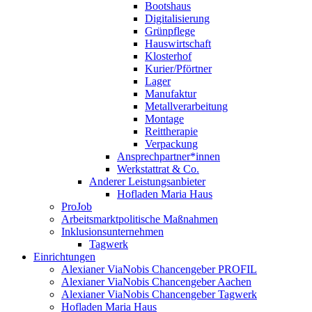
Bootshaus
Digitalisierung
Grünpflege
Hauswirtschaft
Klosterhof
Kurier/Pförtner
Lager
Manufaktur
Metallverarbeitung
Montage
Reittherapie
Verpackung
Ansprechpartner*innen
Werkstattrat & Co.
Anderer Leistungsanbieter
Hofladen Maria Haus
ProJob
Arbeitsmarktpolitische Maßnahmen
Inklusionsunternehmen
Tagwerk
Einrichtungen
Alexianer ViaNobis Chancengeber PROFIL
Alexianer ViaNobis Chancengeber Aachen
Alexianer ViaNobis Chancengeber Tagwerk
Hofladen Maria Haus