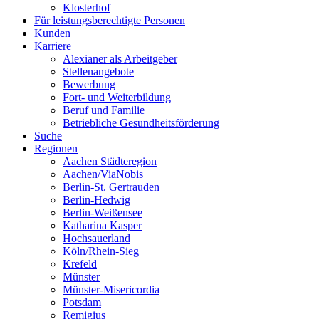
Klosterhof
Für leistungsberechtigte Personen
Kunden
Karriere
Alexianer als Arbeitgeber
Stellenangebote
Bewerbung
Fort- und Weiterbildung
Beruf und Familie
Betriebliche Gesundheitsförderung
Suche
Regionen
Aachen Städteregion
Aachen/ViaNobis
Berlin-St. Gertrauden
Berlin-Hedwig
Berlin-Weißensee
Katharina Kasper
Hochsauerland
Köln/Rhein-Sieg
Krefeld
Münster
Münster-Misericordia
Potsdam
Remigius