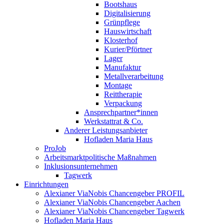
Bootshaus
Digitalisierung
Grünpflege
Hauswirtschaft
Klosterhof
Kurier/Pförtner
Lager
Manufaktur
Metallverarbeitung
Montage
Reittherapie
Verpackung
Ansprechpartner*innen
Werkstattrat & Co.
Anderer Leistungsanbieter
Hofladen Maria Haus
ProJob
Arbeitsmarktpolitische Maßnahmen
Inklusionsunternehmen
Tagwerk
Einrichtungen
Alexianer ViaNobis Chancengeber PROFIL
Alexianer ViaNobis Chancengeber Aachen
Alexianer ViaNobis Chancengeber Tagwerk
Hofladen Maria Haus