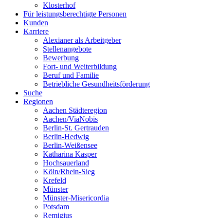
Klosterhof
Für leistungsberechtigte Personen
Kunden
Karriere
Alexianer als Arbeitgeber
Stellenangebote
Bewerbung
Fort- und Weiterbildung
Beruf und Familie
Betriebliche Gesundheitsförderung
Suche
Regionen
Aachen Städteregion
Aachen/ViaNobis
Berlin-St. Gertrauden
Berlin-Hedwig
Berlin-Weißensee
Katharina Kasper
Hochsauerland
Köln/Rhein-Sieg
Krefeld
Münster
Münster-Misericordia
Potsdam
Remigius