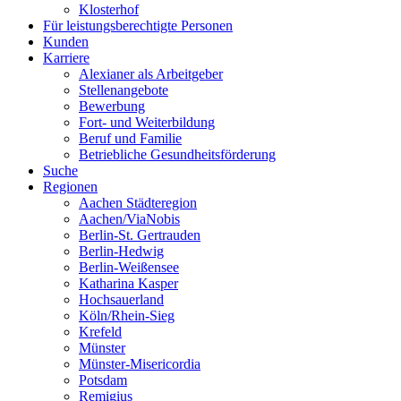
Klosterhof
Für leistungsberechtigte Personen
Kunden
Karriere
Alexianer als Arbeitgeber
Stellenangebote
Bewerbung
Fort- und Weiterbildung
Beruf und Familie
Betriebliche Gesundheitsförderung
Suche
Regionen
Aachen Städteregion
Aachen/ViaNobis
Berlin-St. Gertrauden
Berlin-Hedwig
Berlin-Weißensee
Katharina Kasper
Hochsauerland
Köln/Rhein-Sieg
Krefeld
Münster
Münster-Misericordia
Potsdam
Remigius