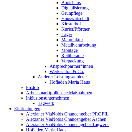
Bootshaus
Digitalisierung
Grünpflege
Hauswirtschaft
Klosterhof
Kurier/Pförtner
Lager
Manufaktur
Metallverarbeitung
Montage
Reittherapie
Verpackung
Ansprechpartner*innen
Werkstattrat & Co.
Anderer Leistungsanbieter
Hofladen Maria Haus
ProJob
Arbeitsmarktpolitische Maßnahmen
Inklusionsunternehmen
Tagwerk
Einrichtungen
Alexianer ViaNobis Chancengeber PROFIL
Alexianer ViaNobis Chancengeber Aachen
Alexianer ViaNobis Chancengeber Tagwerk
Hofladen Maria Haus