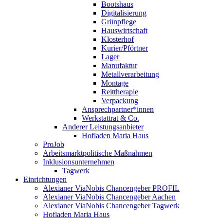
Bootshaus
Digitalisierung
Grünpflege
Hauswirtschaft
Klosterhof
Kurier/Pförtner
Lager
Manufaktur
Metallverarbeitung
Montage
Reittherapie
Verpackung
Ansprechpartner*innen
Werkstattrat & Co.
Anderer Leistungsanbieter
Hofladen Maria Haus
ProJob
Arbeitsmarktpolitische Maßnahmen
Inklusionsunternehmen
Tagwerk
Einrichtungen
Alexianer ViaNobis Chancengeber PROFIL
Alexianer ViaNobis Chancengeber Aachen
Alexianer ViaNobis Chancengeber Tagwerk
Hofladen Maria Haus