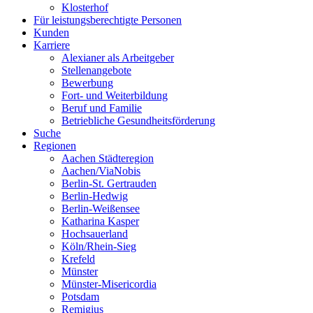
Klosterhof
Für leistungsberechtigte Personen
Kunden
Karriere
Alexianer als Arbeitgeber
Stellenangebote
Bewerbung
Fort- und Weiterbildung
Beruf und Familie
Betriebliche Gesundheitsförderung
Suche
Regionen
Aachen Städteregion
Aachen/ViaNobis
Berlin-St. Gertrauden
Berlin-Hedwig
Berlin-Weißensee
Katharina Kasper
Hochsauerland
Köln/Rhein-Sieg
Krefeld
Münster
Münster-Misericordia
Potsdam
Remigius