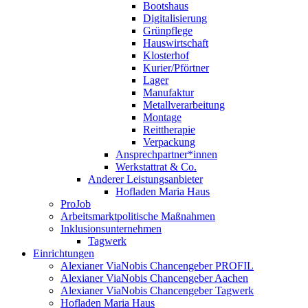
Bootshaus
Digitalisierung
Grünpflege
Hauswirtschaft
Klosterhof
Kurier/Pförtner
Lager
Manufaktur
Metallverarbeitung
Montage
Reittherapie
Verpackung
Ansprechpartner*innen
Werkstattrat & Co.
Anderer Leistungsanbieter
Hofladen Maria Haus
ProJob
Arbeitsmarktpolitische Maßnahmen
Inklusionsunternehmen
Tagwerk
Einrichtungen
Alexianer ViaNobis Chancengeber PROFIL
Alexianer ViaNobis Chancengeber Aachen
Alexianer ViaNobis Chancengeber Tagwerk
Hofladen Maria Haus