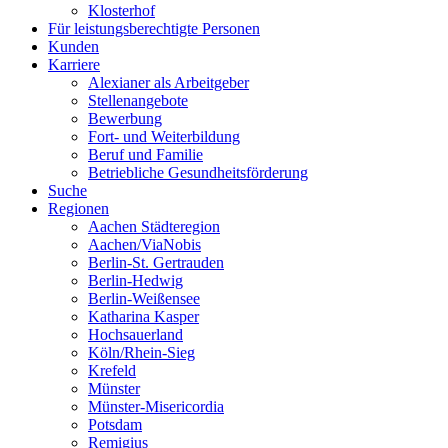
Klosterhof
Für leistungsberechtigte Personen
Kunden
Karriere
Alexianer als Arbeitgeber
Stellenangebote
Bewerbung
Fort- und Weiterbildung
Beruf und Familie
Betriebliche Gesundheitsförderung
Suche
Regionen
Aachen Städteregion
Aachen/ViaNobis
Berlin-St. Gertrauden
Berlin-Hedwig
Berlin-Weißensee
Katharina Kasper
Hochsauerland
Köln/Rhein-Sieg
Krefeld
Münster
Münster-Misericordia
Potsdam
Remigius