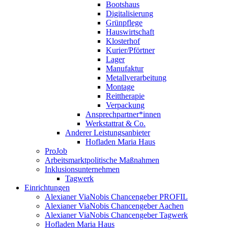
Bootshaus
Digitalisierung
Grünpflege
Hauswirtschaft
Klosterhof
Kurier/Pförtner
Lager
Manufaktur
Metallverarbeitung
Montage
Reittherapie
Verpackung
Ansprechpartner*innen
Werkstattrat & Co.
Anderer Leistungsanbieter
Hofladen Maria Haus
ProJob
Arbeitsmarktpolitische Maßnahmen
Inklusionsunternehmen
Tagwerk
Einrichtungen
Alexianer ViaNobis Chancengeber PROFIL
Alexianer ViaNobis Chancengeber Aachen
Alexianer ViaNobis Chancengeber Tagwerk
Hofladen Maria Haus