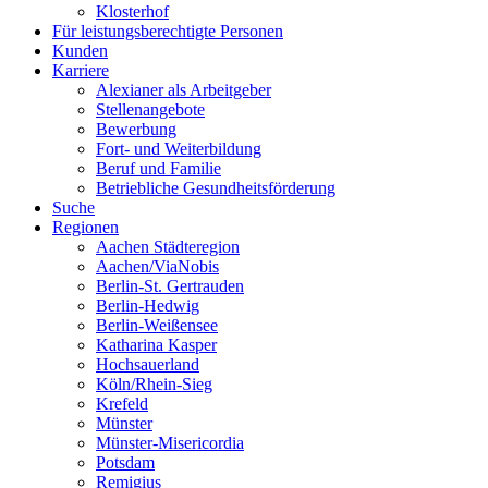
Klosterhof
Für leistungsberechtigte Personen
Kunden
Karriere
Alexianer als Arbeitgeber
Stellenangebote
Bewerbung
Fort- und Weiterbildung
Beruf und Familie
Betriebliche Gesundheitsförderung
Suche
Regionen
Aachen Städteregion
Aachen/ViaNobis
Berlin-St. Gertrauden
Berlin-Hedwig
Berlin-Weißensee
Katharina Kasper
Hochsauerland
Köln/Rhein-Sieg
Krefeld
Münster
Münster-Misericordia
Potsdam
Remigius