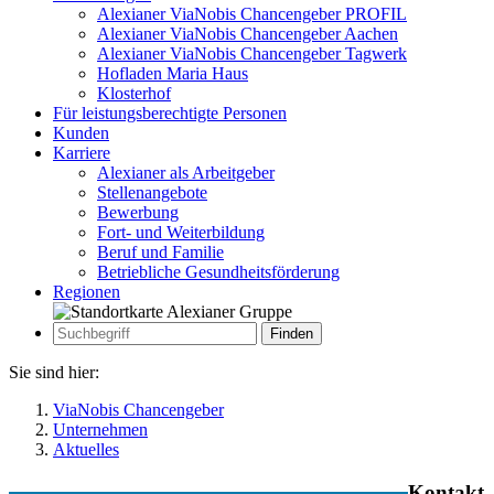
Alexianer ViaNobis Chancengeber PROFIL
Alexianer ViaNobis Chancengeber Aachen
Alexianer ViaNobis Chancengeber Tagwerk
Hofladen Maria Haus
Klosterhof
Für leistungsberechtigte Personen
Kunden
Karriere
Alexianer als Arbeitgeber
Stellenangebote
Bewerbung
Fort- und Weiterbildung
Beruf und Familie
Betriebliche Gesundheitsförderung
Regionen
Zur
Suche
Suche
Sie sind hier:
ViaNobis Chancengeber
Unternehmen
Aktuelles
Kontakt